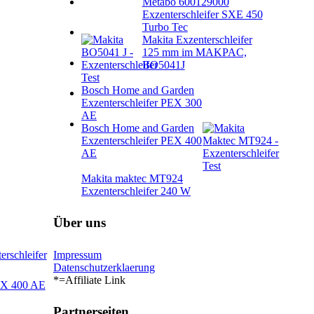
Metabo 600129000
Exzenterschleifer SXE 450
Turbo Tec
Makita Exzenterschleifer
125 mm im MAKPAC,
BO5041J
Bosch Home and Garden
Exzenterschleifer PEX 300
AE
Bosch Home and Garden
Exzenterschleifer PEX 400
AE
Makita maktec MT924
Exzenterschleifer 240 W
Über uns
rschleifer
Impressum
Datenschutzerklaerung
*=Affiliate Link
EX 400 AE
Partnerseiten